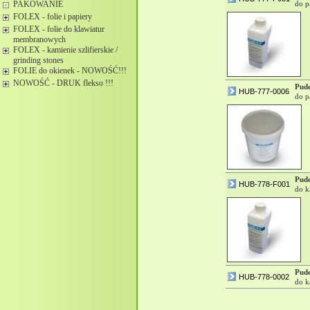
PAKOWANIE
do p
FOLEX - folie i papiery
FOLEX - folie do klawiatur
membranowych
FOLEX - kamienie szlifierskie /
grinding stones
FOLIE do okienek - NOWOŚĆ!!!
NOWOŚĆ - DRUK flekso !!!
Pud
HUB-777-0006
do p
Pud
HUB-778-F001
do k
Pud
HUB-778-0002
do k