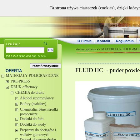
Ta strona używa ciasteczek (cookies), dzięki który
O Firmie
Kontakt
Regulamin
strona główna
->
MATERIAŁY POLIGRAF
FLUID HC - puder powlek
OFERTA
MATERIAŁY POLIGRAFICZNE
PRE-PRESS
DRUK offsetowy
CHEMIA do druku
Alkohol izopropylowy
Bufory (stabilaty)
Chemikalia różne i środki
pomocnicze
Dodatki do farb
Dodatki do wody
Preparaty do obciągów i
wałków gumowych
Proszek do termo-druku