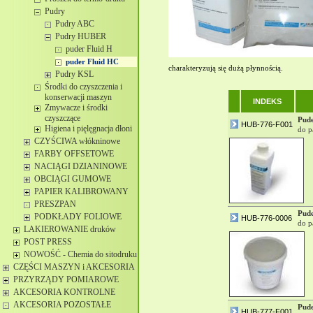
Pudry
Pudry ABC
Pudry HUBER
puder Fluid H
puder Fluid HC
charakteryzują się dużą płynnością.
Pudry KSL
Środki do czyszczenia i
konserwacji maszyn
INDEKS
Zmywacze i środki
czyszczące
Pud
HUB-776-F001
Higiena i pięlęgnacja dłoni
do p
CZYŚCIWA włókninowe
FARBY OFFSETOWE
NACIĄGI DZIANINOWE
OBCIĄGI GUMOWE
PAPIER KALIBROWANY
PRESZPAN
Pud
PODKŁADY FOLIOWE
HUB-776-0006
do p
LAKIEROWANIE druków
POST PRESS
NOWOŚĆ - Chemia do sitodruku
CZĘŚCI MASZYN i AKCESORIA
PRZYRZĄDY POMIAROWE
AKCESORIA KONTROLNE
AKCESORIA POZOSTAŁE
Pud
HUB-777-F001