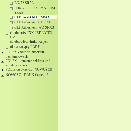
BG-72 SRA3
LONGLIFE PRO MATT WO
SRA3
CLP Backlit MXK SRA3
CLP Adhesive P CL SRA3
CLP Adhesive P WO SRA3
do ploterów INK-JET LATEX
UV
do obwodów drukowanych
film ablacyjny LADF
FOLEX - folie do klawiatur
membranowych
FOLEX - kamienie szlifierskie /
grinding stones
FOLIE do okienek - NOWOŚĆ!!!
NOWOŚĆ - DRUK flekso !!!