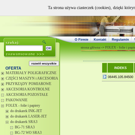
Ta strona używa ciasteczek (cookies), dzięki który
O Firmie
Kontakt
Regulamin
strona główna
->
FOLEX - folie i papi
OFERTA
INDEKS
MATERIAŁY POLIGRAFICZNE
06445.105.84500
CZĘŚCI MASZYN i AKCESORIA
PRZYRZĄDY POMIAROWE
AKCESORIA KONTROLNE
AKCESORIA POZOSTAŁE
PAKOWANIE
FOLEX - folie i papiery
do drukarek INK-JET
do drukarek LASER-JET
do drukarek SRA3
BG-71 SRA3
BG-72 WO SRA3