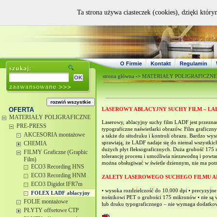
Ta strona używa ciasteczek (cookies), dzięki który
O Firmie
Kontakt
Regulamin
strona główna
->
MATERIAŁY POLIGRAFICZNE
OFERTA
LASEROWY ABLACYJNY SUCHY FILM – LA
MATERIAŁY POLIGRAFICZNE
Laserowy, ablacyjny suchy film LADF jest przezna
PRE-PRESS
typograficzne naświetlarki obrazów. Film graficz
AKCESORIA montażowe
a także do sitodruku i kontroli obrazu. Bardzo wys
CHEMIA
sprawiają, że LADF nadaje się do niemal wszystki
dużych płyt fleksograficznych. Duża grubość 175
FILMY Graficzne (Graphic
tolerancję procesu i umożliwia niezawodną i powtar
Film)
można obsługiwać w świetle dziennym, nie ma pot
ECO3 Recording HNS
ECO3 Recording HNM
ZALETY LASEROWEGO SUCHEGO FILMU 
ECO3 Digidot IFR7m
• wysoka rozdzielczość do 10.000 dpi • precyzyjne
FOLEX LADF ablacyjny
nośnikowi PET o grubości 175 mikronów • nie są w
FOLIE montażowe
lub druku typograficznego – nie wymaga dodatkow
PŁYTY offsetowe CTP