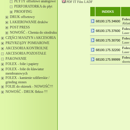
PŁYTY offsetowe analogowe
PDF IT Film LADF
PERFORATORKA do płyt
PROOFING
INDEKS
DRUK offsetowy
Folex
68100.175.34600
LAKIEROWANIE druków
Ablat
POST PRESS
Folex
68100.175.37600
NOWOŚĆ - Chemia do sitodruku
Laser
CZĘŚCI MASZYN i AKCESORIA
Folex
68100.175.30700
Laser
PRZYRZĄDY POMIAROWE
AKCESORIA KONTROLNE
Folex
68100.175.32200
Laser
AKCESORIA POZOSTAŁE
Folex
PAKOWANIE
68100.175.99999
sheet
FOLEX - folie i papiery
FOLEX - folie do klawiatur
membranowych
FOLEX - kamienie szlifierskie /
grinding stones
FOLIE do okienek - NOWOŚĆ!!!
NOWOŚĆ - DRUK flekso !!!