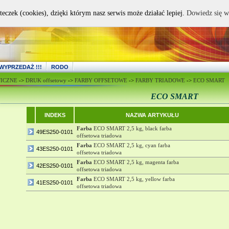
teczek (cookies), dzięki którym nasz serwis może działać lepiej.
Dowiedz się w
WYPRZEDAŻ !!!
RODO
FICZNE
->
DRUK offsetowy
->
FARBY OFFSETOWE
->
FARBY TRIADOWE
->
ECO SMART
ECO SMART
INDEKS
NAZWA ARTYKUŁU
Farba
ECO SMART 2,5 kg, black farba
49ES250-0101
offsetowa triadowa
Farba
ECO SMART 2,5 kg, cyan farba
43ES250-0101
offsetowa triadowa
Farba
ECO SMART 2,5 kg, magenta farba
42ES250-0101
offsetowa triadowa
Farba
ECO SMART 2,5 kg, yellow farba
41ES250-0101
offsetowa triadowa