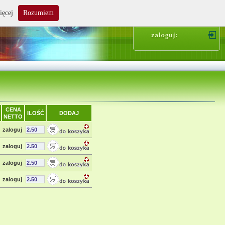
ięcej
Rozumiem
suma zakupów: 0.00 zł
CENA
ILOŚĆ
DODAJ
NETTO
zaloguj
zaloguj
zaloguj
zaloguj