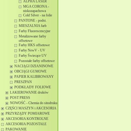
ALPHA LASER
MGA CORONA -
niskozapachowa
Cold Silver - na folie
PANTONE - podst.
MIESZALNIA farb
Farby Fluorescencyjne
Metalizowane farby
offsetowe
Farby HKS offsetowe
Farby NewV - UV
Farby Świecące UV
Pozostałe farby offsetowe
NACIĄGI DZIANINOWE
OBCIĄGI GUMOWE
PAPIER KALIBROWANY
PRESZPAN
PODKŁADY FOLIOWE
LAKIEROWANIE druków
POST PRESS
NOWOŚĆ - Chemia do sitodruku
CZĘŚCI MASZYN i AKCESORIA
PRZYRZĄDY POMIAROWE
AKCESORIA KONTROLNE
AKCESORIA POZOSTAŁE
PAKOWANIE