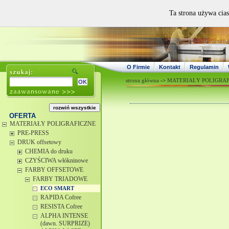
Ta strona używa cias
O Firmie
Kontakt
Regulamin
strona główna
->
MATERIAŁY POLIGRA
OFERTA
MATERIAŁY POLIGRAFICZNE
PRE-PRESS
DRUK offsetowy
CHEMIA do druku
CZYŚCIWA włókninowe
FARBY OFFSETOWE
FARBY TRIADOWE
ECO SMART
RAPIDA Cofree
RESISTA Cofree
ALPHA INTENSE
(dawn. SURPRIZE)