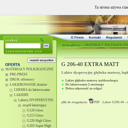
Ta strona używa cias
O Firmie
Kontakt
Regulamin
strona główna
->
MATERIAŁY POLIGRAFICZN
G 206-40 EXTRA MATT
OFERTA
MATERIAŁY POLIGRAFICZNE
Lakier dyspersyjny głęboko matowy, lepk
PRE-PRESS
DRUK offsetowy
►
Lakier głęboko-matowy szybkoschnący
LAKIEROWANIE druków
►
Do lakierowania 2-stronnego
►
Dobra odporność na wilgoć
CHEMIA do lakierowania
LAKIERY
Lakiery DYSPERSYJNE
plik do ściągnięcia:
PDF - Lakier G206-40 - 
zespół lakierujący
G126 Gloss
G213 Gloss
G226 High Gloss
G203 Super High