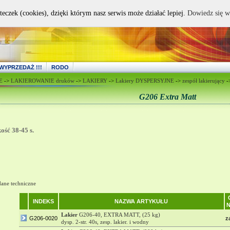
teczek (cookies), dzięki którym nasz serwis może działać lepiej.
Dowiedz się w
WYPRZEDAŻ !!!
RODO
E
->
LAKIEROWANIE druków
->
LAKIERY
->
Lakiery DYSPERSYJNE
->
zespół lakierujący
-
G206 Extra Matt
ość 38-45 s.
dane techniczne
INDEKS
NAZWA ARTYKUŁU
Lakier
G206-40, EXTRA MATT, (25 kg)
G206-0020
z
dysp. 2-str. 40s, zesp. lakier. i wodny