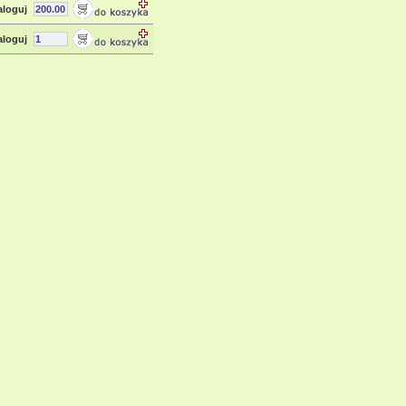
aloguj
aloguj