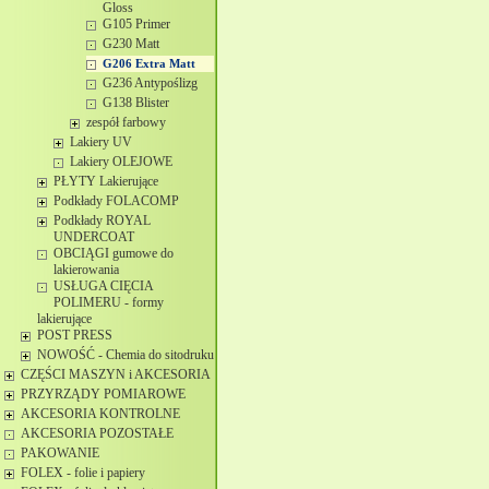
Gloss
G105 Primer
G230 Matt
G206 Extra Matt
G236 Antypoślizg
G138 Blister
zespół farbowy
Lakiery UV
Lakiery OLEJOWE
PŁYTY Lakierujące
Podkłady FOLACOMP
Podkłady ROYAL
UNDERCOAT
OBCIĄGI gumowe do
lakierowania
USŁUGA CIĘCIA
POLIMERU - formy
lakierujące
POST PRESS
NOWOŚĆ - Chemia do sitodruku
CZĘŚCI MASZYN i AKCESORIA
PRZYRZĄDY POMIAROWE
AKCESORIA KONTROLNE
AKCESORIA POZOSTAŁE
PAKOWANIE
FOLEX - folie i papiery