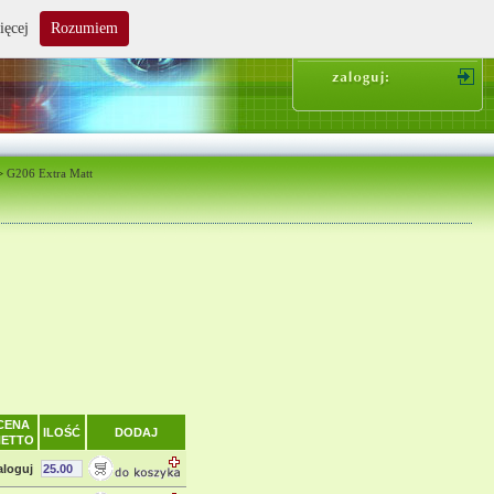
ięcej
Rozumiem
suma zakupów: 0.00 zł
>
G206 Extra Matt
CENA
ILOŚĆ
DODAJ
NETTO
aloguj