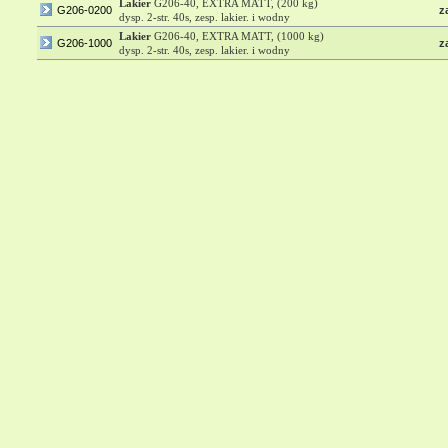
Lakier
G206-40, EXTRA MATT, (200 kg)
G206-0200
z
dysp. 2-str. 40s, zesp. lakier. i wodny
Lakier
G206-40, EXTRA MATT, (1000 kg)
G206-1000
z
dysp. 2-str. 40s, zesp. lakier. i wodny