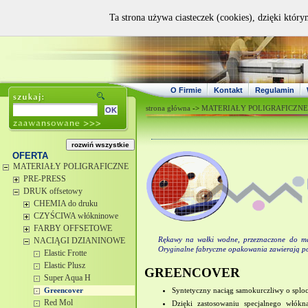
Ta strona używa ciasteczek (cookies), dzięki który
O Firmie
Kontakt
Regulamin
strona główna
->
MATERIAŁY POLIGRAFICZNE
OFERTA
MATERIAŁY POLIGRAFICZNE
PRE-PRESS
DRUK offsetowy
CHEMIA do druku
CZYŚCIWA włókninowe
FARBY OFFSETOWE
NACIĄGI DZIANINOWE
Rękawy na wałki wodne, przeznaczone do ma
Oryginalne fabryczne opakowania zawierają p
Elastic Frotte
Elastic Plusz
GREENCOVER
Super Aqua H
Syntetyczny naciąg samokurczliwy o sploc
Greencover
Red Mol
Dzięki zastosowaniu specjalnego włókn