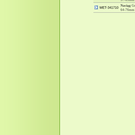
Naciąg
Gr
WET-341710
64-76mm