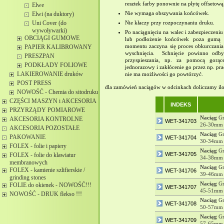
resztek farby ponownie na płytę offsetową
Elwe
Nie wymaga obszywania końcówek.
Elwi (na duktory)
Nie kłaczy przy rozpoczynaniu druku.
Uni Cover (do
wywoływarki)
Po naciągnięciu na walec i zabezpieczeni
OBCIĄGI GUMOWE
lub podłożenie końcówek poza gumą 
momentu zaczyna się proces obkurczania 
PAPIER KALIBROWANY
wyschnięcia. Schnięcie powinno odby
PRESZPAN
przyspieszania, np. za pomocą gorące
PODKŁADY FOLIOWE
jednorazowy i zakłócenie go przez np. pr
LAKIEROWANIE druków
nie ma możliwości go powtórzyć.
POST PRESS
dla zamówień naciągów w odcinkach doliczamy il
NOWOŚĆ - Chemia do sitodruku
CZĘŚCI MASZYN i AKCESORIA
INDEKS
PRZYRZĄDY POMIAROWE
Naciąg
Gr
AKCESORIA KONTROLNE
WET-341703
26-30mm
AKCESORIA POZOSTAŁE
Naciąg
Gr
PAKOWANIE
WET-341704
30-34mm
FOLEX - folie i papiery
Naciąg
Gr
WET-341705
FOLEX - folie do klawiatur
34-38mm
membranowych
Naciąg
Gr
FOLEX - kamienie szlifierskie /
WET-341706
39-46mm
grinding stones
Naciąg
Gr
FOLIE do okienek - NOWOŚĆ!!!
WET-341707
45-51mm
NOWOŚĆ - DRUK flekso !!!
Naciąg
Gr
WET-341708
50-57mm
Naciąg
Gr
WET-341709
57-65mm