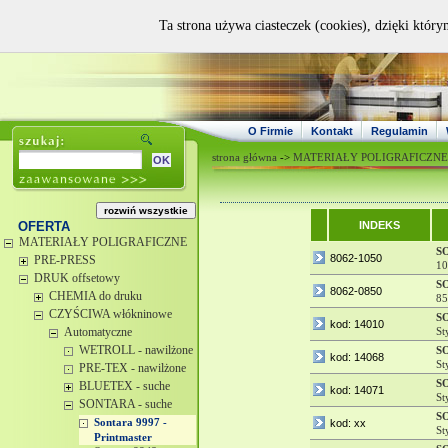
Ta strona używa ciasteczek (cookies), dzięki który
O Firmie
Kontakt
Regulamin
strona główna
->
MATERIAŁY POLIGRAFICZNE
OFERTA
INDEKS
MATERIAŁY POLIGRAFICZNE
S
8062-1050
PRE-PRESS
10
DRUK offsetowy
S
8062-0850
CHEMIA do druku
85
CZYŚCIWA włókninowe
S
kod: 14010
Automatyczne
St
WETROLL - nawilżone
S
kod: 14068
St
PRE-TEX - nawilżone
S
BLUETEX - suche
kod: 14071
St
SONTARA - suche
S
Sontara 9997 -
kod: xx
St
Printmaster