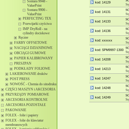
S
Sontara 9948 -
kod: 14129
St
ValuePrint
Sontara 9906 -
S
kod: 14131
ValuePrint
St
PERFECTING TEX
S
kod: 14133
Przewijarki czyściwa
St
IMP DryRoll - na
S
kod: 14136
cylindry dociskowe
St
Ręczne
S
kod: xxxxxx
FARBY OFFSETOWE
St
NACIĄGI DZIANINOWE
S
kod: SPM9997-1300
St
OBCIĄGI GUMOWE
S
PAPIER KALIBROWANY
kod: 14208
St
PRESZPAN
S
PODKŁADY FOLIOWE
kod: 14213
St
LAKIEROWANIE druków
S
kod: 14247
POST PRESS
St
NOWOŚĆ - Chemia do sitodruku
S
kod: 14248
CZĘŚCI MASZYN i AKCESORIA
St
PRZYRZĄDY POMIAROWE
S
kod; 14249
AKCESORIA KONTROLNE
St
AKCESORIA POZOSTAŁE
PAKOWANIE
FOLEX - folie i papiery
FOLEX - folie do klawiatur
membranowych