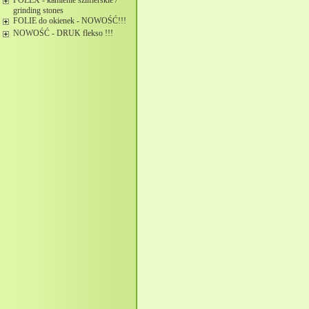
FOLEX - kamienie szlifierskie /
grinding stones
FOLIE do okienek - NOWOŚĆ!!!
NOWOŚĆ - DRUK flekso !!!