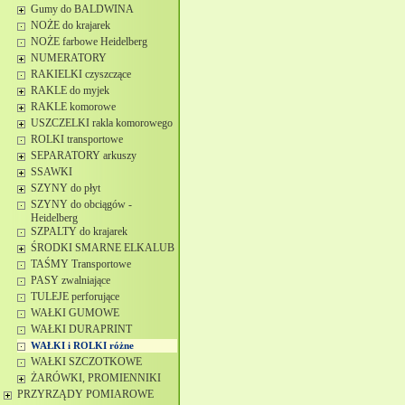
Gumy do BALDWINA
NOŻE do krajarek
NOŻE farbowe Heidelberg
NUMERATORY
RAKIELKI czyszczące
RAKLE do myjek
RAKLE komorowe
USZCZELKI rakla komorowego
ROLKI transportowe
SEPARATORY arkuszy
SSAWKI
SZYNY do płyt
SZYNY do obciągów -
Heidelberg
SZPALTY do krajarek
ŚRODKI SMARNE ELKALUB
TAŚMY Transportowe
PASY zwalniające
TULEJE perforujące
WAŁKI GUMOWE
WAŁKI DURAPRINT
WAŁKI i ROLKI różne
WAŁKI SZCZOTKOWE
ŻARÓWKI, PROMIENNIKI
PRZYRZĄDY POMIAROWE