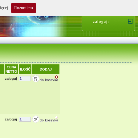
ięcej
Rozumiem
suma zakupów: 0.00 zł
CENA
ILOŚĆ
DODAJ
NETTO
zaloguj
zaloguj