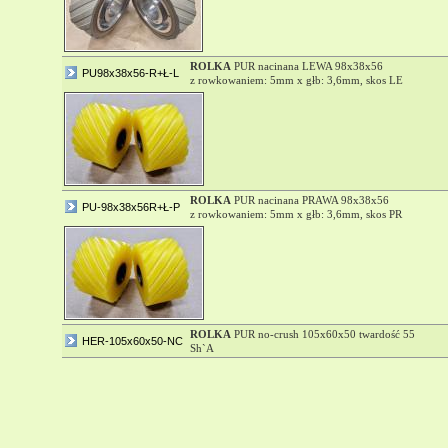
ROLKA
PUR nacinana LEWA 98x38x56
PU98x38x56-R+Ł-L
z rowkowaniem: 5mm x głb: 3,6mm, skos LE
ROLKA
PUR nacinana PRAWA 98x38x56
PU-98x38x56R+Ł-P
z rowkowaniem: 5mm x głb: 3,6mm, skos PR
ROLKA
PUR no-crush 105x60x50 twardość 55
HER-105x60x50-NC
Sh`A