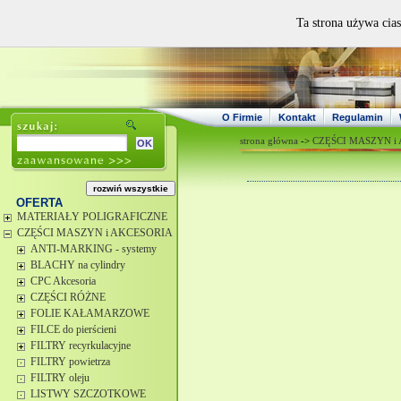
Ta strona używa cias
O Firmie
Kontakt
Regulamin
strona główna
->
CZĘŚCI MASZYN i
OFERTA
MATERIAŁY POLIGRAFICZNE
CZĘŚCI MASZYN i AKCESORIA
ANTI-MARKING - systemy
BLACHY na cylindry
CPC Akcesoria
CZĘŚCI RÓŻNE
FOLIE KAŁAMARZOWE
FILCE do pierścieni
FILTRY recyrkulacyjne
FILTRY powietrza
FILTRY oleju
LISTWY SZCZOTKOWE