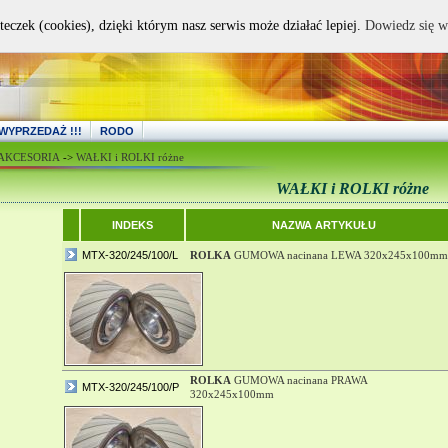
teczek (cookies), dzięki którym nasz serwis może działać lepiej.
Dowiedz się w
WYPRZEDAŻ !!!
RODO
 AKCESORIA
->
WAŁKI i ROLKI różne
WAŁKI i ROLKI różne
INDEKS
NAZWA ARTYKUŁU
MTX-320/245/100/L
ROLKA
GUMOWA nacinana LEWA 320x245x100mm
ROLKA
GUMOWA nacinana PRAWA
MTX-320/245/100/P
320x245x100mm