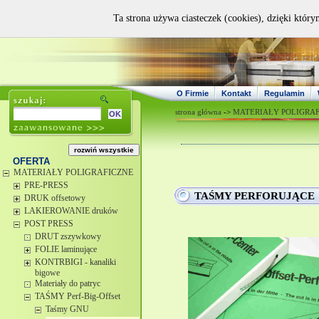
Ta strona używa ciasteczek (cookies), dzięki który
O Firmie
Kontakt
Regulamin
strona główna
->
MATERIAŁY POLIGRA
OFERTA
MATERIAŁY POLIGRAFICZNE
PRE-PRESS
TAŚMY PERFORUJĄCE
DRUK offsetowy
LAKIEROWANIE druków
POST PRESS
DRUT zszywkowy
FOLIE laminujące
KONTRBIGI - kanaliki
bigowe
Materiały do patryc
TAŚMY Perf-Big-Offset
Taśmy GNU