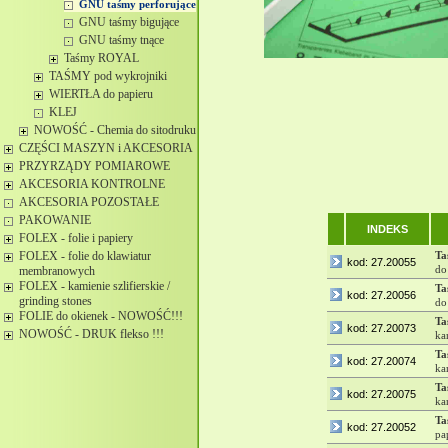
GNU taśmy perforujące
GNU taśmy bigujące
GNU taśmy tnące
Taśmy ROYAL
TAŚMY pod wykrojniki
WIERTŁA do papieru
KLEJ
NOWOŚĆ - Chemia do sitodruku
CZĘŚCI MASZYN i AKCESORIA
PRZYRZĄDY POMIAROWE
AKCESORIA KONTROLNE
AKCESORIA POZOSTAŁE
PAKOWANIE
INDEKS
FOLEX - folie i papiery
FOLEX - folie do klawiatur
Ta
kod: 27.20055
do
membranowych
FOLEX - kamienie szlifierskie /
Ta
kod: 27.20056
grinding stones
do
FOLIE do okienek - NOWOŚĆ!!!
Ta
kod: 27.20073
NOWOŚĆ - DRUK flekso !!!
ka
Ta
kod: 27.20074
ka
Ta
kod: 27.20075
ka
Ta
kod: 27.20052
pa