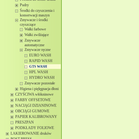
Pudry
Środki do czyszczenia i
konserwacji maszyn
Zmywacze i środki
czyszczące
Wałki farbowe
Wałki zwilżające
Zmywacze
automatyczne
Zmywacze ręczne
EURO WASH
RAPID WASH
GTS WASH
HPL WASH
HYDRO WASH
Zmywacze pozostałe
Higiena i pięlęgnacja dłoni
CZYŚCIWA włókninowe
FARBY OFFSETOWE
NACIĄGI DZIANINOWE
OBCIĄGI GUMOWE
PAPIER KALIBROWANY
PRESZPAN
PODKŁADY FOLIOWE
LAKIEROWANIE druków