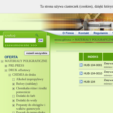
Ta strona używa ciasteczek (cookies), dzięki który
O Firmie
Kontakt
Regulamin
strona główna
->
MATERIAŁY POLIGRAFICZN
OFERTA
INDEKS
MATERIAŁY POLIGRAFICZNE
Zmywa
HUB-104-0001
PRE-PRESS
miesza 
DRUK offsetowy
Zmywa
HUB-104-0010
CHEMIA do druku
miesza 
Alkohol izopropylowy
Zmywa
HUB-104
Bufory (stabilaty)
miesza 
Chemikalia różne i środki
pomocnicze
Dodatki do farb
Dodatki do wody
Preparaty do obciągów i
wałków gumowych
Proszek do termo-druku