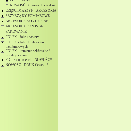
POST PRESS
NOWOŚĆ - Chemia do sitodruku
CZĘŚCI MASZYN i AKCESORIA
PRZYRZĄDY POMIAROWE
AKCESORIA KONTROLNE
AKCESORIA POZOSTAŁE
PAKOWANIE
FOLEX - folie i papiery
FOLEX - folie do klawiatur
membranowych
FOLEX - kamienie szlifierskie /
grinding stones
FOLIE do okienek - NOWOŚĆ!!!
NOWOŚĆ - DRUK flekso !!!