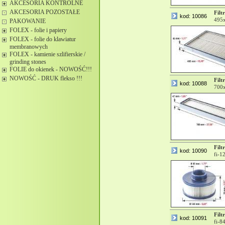
AKCESORIA KONTROLNE
AKCESORIA POZOSTAŁE
Filtr
kod: 10086
495
PAKOWANIE
FOLEX - folie i papiery
FOLEX - folie do klawiatur
membranowych
FOLEX - kamienie szlifierskie /
grinding stones
FOLIE do okienek - NOWOŚĆ!!!
NOWOŚĆ - DRUK flekso !!!
Filtr
kod: 10088
700
Filtr
kod: 10090
fi-1
Filtr
kod: 10091
fi-