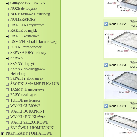
Gumy do BALDWINA
NOŻE do krajarek
NOŻE farbowe Heidelberg
NUMERATORY
Filtr
kod: 10082
RAKIELKI czyszczące
750
RAKLE do myjek
RAKLE komorowe
USZCZELKI rakla komorowego
ROLKI transportowe
SEPARATORY arkuszy
SSAWKI
Filtr
SZYNY do płyt
kod: 10083
650
SZYNY do obciągów -
Heidelberg
SZPALTY do krajarek
ŚRODKI SMARNE ELKALUB
TAŚMY Transportowe
PASY zwalniające
TULEJE perforujące
Filtr
WAŁKI GUMOWE
kod: 10084
730
WAŁKI DURAPRINT
WAŁKI i ROLKI różne
WAŁKI SZCZOTKOWE
ŻARÓWKI, PROMIENNIKI
PRZYRZĄDY POMIAROWE