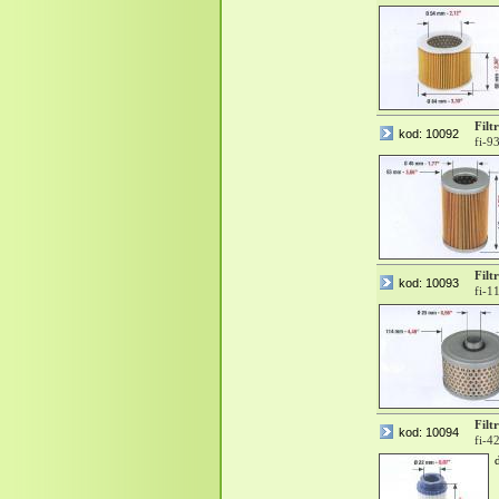
Filtr
kod: 10092
fi-9
Filtr
kod: 10093
fi-
Filtr
kod: 10094
fi-4