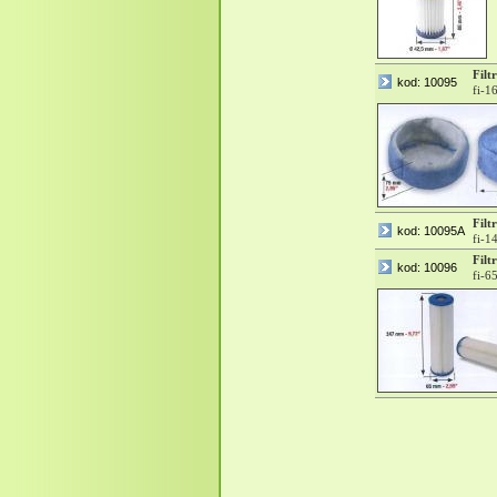
Filtr
kod: 10095
fi-
Filtr
kod: 10095A
fi-
Filtr
kod: 10096
fi-6