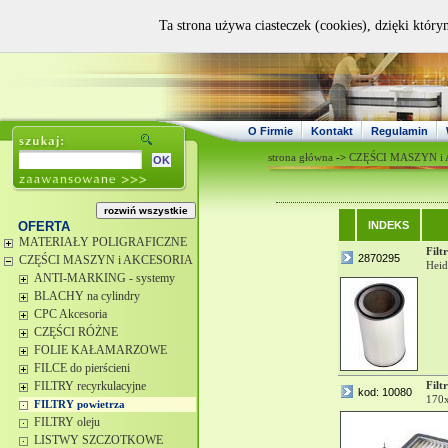
Ta strona używa ciasteczek (cookies), dzięki który
O Firmie
Kontakt
Regulamin
strona główna
->
CZĘŚCI MASZYN i
OFERTA
INDEKS
MATERIAŁY POLIGRAFICZNE
Filtr
2870295
CZĘŚCI MASZYN i AKCESORIA
Heid
ANTI-MARKING - systemy
BLACHY na cylindry
CPC Akcesoria
CZĘŚCI RÓŻNE
FOLIE KAŁAMARZOWE
FILCE do pierścieni
FILTRY recyrkulacyjne
Filtr
kod: 10080
170
FILTRY powietrza
FILTRY oleju
LISTWY SZCZOTKOWE