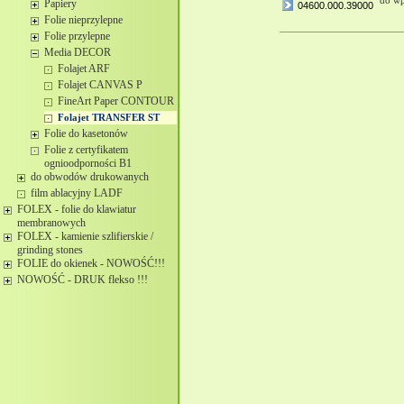
do wp
Papiery
04600.000.39000
Folie nieprzylepne
Folie przylepne
Media DECOR
Folajet ARF
Folajet CANVAS P
FineArt Paper CONTOUR
Folajet TRANSFER ST
Folie do kasetonów
Folie z certyfikatem
ognioodporności B1
do obwodów drukowanych
film ablacyjny LADF
FOLEX - folie do klawiatur
membranowych
FOLEX - kamienie szlifierskie /
grinding stones
FOLIE do okienek - NOWOŚĆ!!!
NOWOŚĆ - DRUK flekso !!!