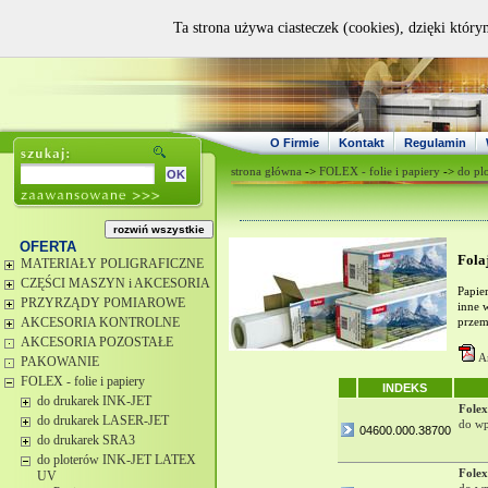
Ta strona używa ciasteczek (cookies), dzięki który
O Firmie
Kontakt
Regulamin
strona główna
->
FOLEX - folie i papiery
->
do p
OFERTA
Fola
MATERIAŁY POLIGRAFICZNE
CZĘŚCI MASZYN i AKCESORIA
Papie
PRZYRZĄDY POMIAROWE
inne 
AKCESORIA KONTROLNE
przem
AKCESORIA POZOSTAŁE
Ar
PAKOWANIE
FOLEX - folie i papiery
INDEKS
do drukarek INK-JET
Folex
do drukarek LASER-JET
do wp
04600.000.38700
do drukarek SRA3
do ploterów INK-JET LATEX
Folex
UV