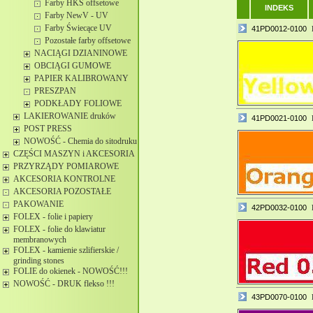
Farby HKS offsetowe
INDEKS
Farby NewV - UV
Farby Świecące UV
41PD0012-0100
Pozostałe farby offsetowe
NACIĄGI DZIANINOWE
OBCIĄGI GUMOWE
PAPIER KALIBROWANY
PRESZPAN
PODKŁADY FOLIOWE
LAKIEROWANIE druków
41PD0021-0100
POST PRESS
NOWOŚĆ - Chemia do sitodruku
CZĘŚCI MASZYN i AKCESORIA
PRZYRZĄDY POMIAROWE
AKCESORIA KONTROLNE
AKCESORIA POZOSTAŁE
PAKOWANIE
42PD0032-0100
FOLEX - folie i papiery
FOLEX - folie do klawiatur
membranowych
FOLEX - kamienie szlifierskie /
grinding stones
FOLIE do okienek - NOWOŚĆ!!!
NOWOŚĆ - DRUK flekso !!!
43PD0070-0100