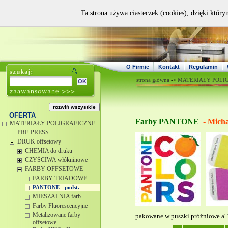
Ta strona używa ciasteczek (cookies), dzięki który
O Firmie
Kontakt
Regulamin
strona główna
->
MATERIAŁY POLI
OFERTA
Farby PANTONE
- Mich
MATERIAŁY POLIGRAFICZNE
PRE-PRESS
DRUK offsetowy
CHEMIA do druku
CZYŚCIWA włókninowe
FARBY OFFSETOWE
FARBY TRIADOWE
PANTONE - podst.
MIESZALNIA farb
Farby Fluorescencyjne
Metalizowane farby
pakowane w puszki próżniowe a' 
offsetowe