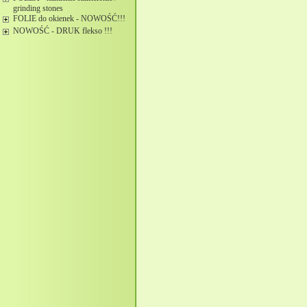
grinding stones
FOLIE do okienek - NOWOŚĆ!!!
NOWOŚĆ - DRUK flekso !!!