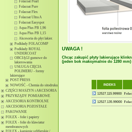
Folacoat Pearl
Folacoat Pure
Folacoat Flex
Folacoat Ultra A
Folacoat Easyspot
Aqua Plus PB 1,96
Aqua Plus PB 1,15
Akcesoria do płyt lakier.
Podkłady FOLACOMP
UWAGA !
Podkłady ROYAL
UNDERCOAT
Chcąc zakupić płyty lakierujące klinkn
OBCIĄGI gumowe do
(jeden bok maksymalnie do 1280 mm) 
lakierowania
USŁUGA CIĘCIA
POLIMERU - formy
lakierujące
POST PRESS
INDEKS
NOWOŚĆ - Chemia do sitodruku
CZĘŚCI MASZYN i AKCESORIA
12527.115.99900
Folac
PRZYRZĄDY POMIAROWE
AKCESORIA KONTROLNE
12527.135.99000
Folac
AKCESORIA POZOSTAŁE
PAKOWANIE
FOLEX - folie i papiery
FOLEX - folie do klawiatur
membranowych
FOLEX - kamienie szlifierskie /