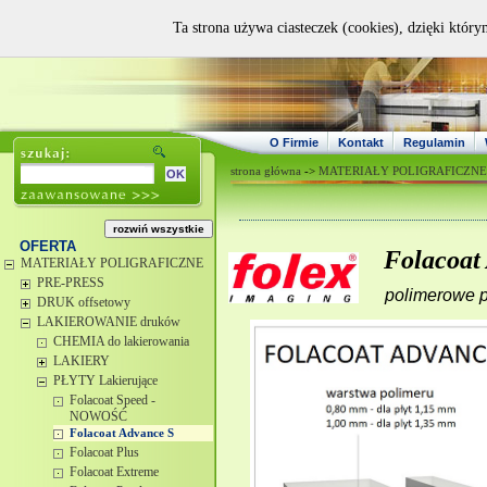
Ta strona używa ciasteczek (cookies), dzięki który
O Firmie
Kontakt
Regulamin
strona główna
->
MATERIAŁY POLIGRAFICZNE
OFERTA
Folacoa
MATERIAŁY POLIGRAFICZNE
PRE-PRESS
polimerowe
p
DRUK offsetowy
LAKIEROWANIE druków
CHEMIA do lakierowania
LAKIERY
PŁYTY Lakierujące
Folacoat Speed -
NOWOŚĆ
Folacoat Advance S
Folacoat Plus
Folacoat Extreme