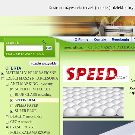
Ta strona używa ciasteczek (cookies), dzięki który
O Firmie
Kontakt
Regulamin
strona główna
->
CZĘŚCI MASZYN i AKCESORI
OFERTA
MATERIAŁY POLIGRAFICZNE
CZĘŚCI MASZYN i AKCESORIA
(a
ANTI-MARKING - systemy
S
p
SUPER FILM JACKET
off
BLUE-GLASS obwoluty
SPEED-FILM
SPEED-PAPER
SUPER BLUE
BLACHY na cylindry
CPC Akcesoria
CZĘŚCI RÓŻNE
FOLIE KAŁAMARZOWE