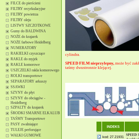
FILCE do pierścieni
FILTRY recyrkulacyjne
FILTRY powietrza
FILTRY oleju
LISTWY SZCZOTKOWE
Gumy do BALDWINA
NOŻE do krajarek
NOŻE farbowe Heidelberg
NUMERATORY
RAKIELKI czyszczące
cylindra.
RAKLE do myjek
SPEED FILM nieprzylepny,
może być zakł
RAKLE komorowe
taśmy dwustronnie klejącej.
USZCZELKI rakla komorowego
ROLKI transportowe
SEPARATORY arkuszy
SSAWKI
SZYNY do płyt
SZYNY do obciągów -
Heidelberg
SZPALTY do krajarek
ŚRODKI SMARNE ELKALUB
TAŚMY Transportowe
PASY zwalniające
INDEKS
TULEJE perforujące
SPEED
F
WAŁKI GUMOWE
kod: 27.21931