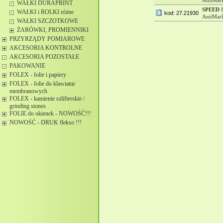
AntiMark
WAŁKI DURAPRINT
SPEED
F
WAŁKI i ROLKI różne
kod: 27.21930
AntiMark
WAŁKI SZCZOTKOWE
ŻARÓWKI, PROMIENNIKI
PRZYRZĄDY POMIAROWE
AKCESORIA KONTROLNE
AKCESORIA POZOSTAŁE
PAKOWANIE
FOLEX - folie i papiery
FOLEX - folie do klawiatur
membranowych
FOLEX - kamienie szlifierskie /
grinding stones
FOLIE do okienek - NOWOŚĆ!!!
NOWOŚĆ - DRUK flekso !!!