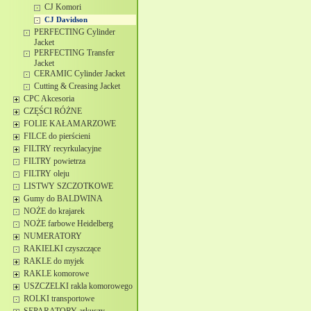
CJ Komori
CJ Davidson
PERFECTING Cylinder
Jacket
PERFECTING Transfer
Jacket
CERAMIC Cylinder Jacket
Cutting & Creasing Jacket
CPC Akcesoria
CZĘŚCI RÓŻNE
FOLIE KAŁAMARZOWE
FILCE do pierścieni
FILTRY recyrkulacyjne
FILTRY powietrza
FILTRY oleju
LISTWY SZCZOTKOWE
Gumy do BALDWINA
NOŻE do krajarek
NOŻE farbowe Heidelberg
NUMERATORY
RAKIELKI czyszczące
RAKLE do myjek
RAKLE komorowe
USZCZELKI rakla komorowego
ROLKI transportowe