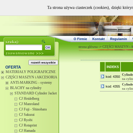
Ta strona używa ciasteczek (cookies), dzięki który
O Firmie
Kontakt
Regulamin
strona główna
->
CZĘŚCI MASZYN i 
OFERTA
INDEKS
MATERIAŁY POLIGRAFICZNE
Cylinde
kod: 4350
CZĘŚCI MASZYN i AKCESORIA
na cyli
ANTI-MARKING - systemy
Cylinde
kod: 4355
BLACHY na cylindry
na cyli
STANDARD Cylinder Jacket
CJ Heidelberg
CJ Manroland
CJ Fuji - Shinohara
CJ Sakurai
CJ Ryobi
CJ Rotaprint
CJ Hamada