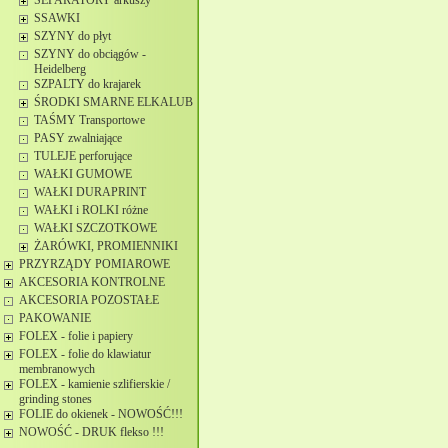
SEPARATORY arkuszy
SSAWKI
SZYNY do płyt
SZYNY do obciągów -
Heidelberg
SZPALTY do krajarek
ŚRODKI SMARNE ELKALUB
TAŚMY Transportowe
PASY zwalniające
TULEJE perforujące
WAŁKI GUMOWE
WAŁKI DURAPRINT
WAŁKI i ROLKI różne
WAŁKI SZCZOTKOWE
ŻARÓWKI, PROMIENNIKI
PRZYRZĄDY POMIAROWE
AKCESORIA KONTROLNE
AKCESORIA POZOSTAŁE
PAKOWANIE
FOLEX - folie i papiery
FOLEX - folie do klawiatur
membranowych
FOLEX - kamienie szlifierskie /
grinding stones
FOLIE do okienek - NOWOŚĆ!!!
NOWOŚĆ - DRUK flekso !!!