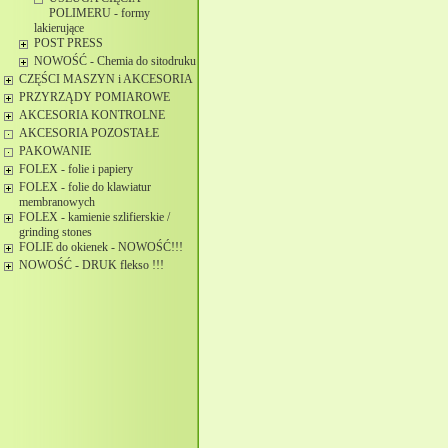
POLIMERU - formy
lakierujące
POST PRESS
NOWOŚĆ - Chemia do sitodruku
CZĘŚCI MASZYN i AKCESORIA
PRZYRZĄDY POMIAROWE
AKCESORIA KONTROLNE
AKCESORIA POZOSTAŁE
PAKOWANIE
FOLEX - folie i papiery
FOLEX - folie do klawiatur
membranowych
FOLEX - kamienie szlifierskie /
grinding stones
FOLIE do okienek - NOWOŚĆ!!!
NOWOŚĆ - DRUK flekso !!!