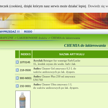
teczek (cookies), dzięki którym nasz serwis może działać lepiej.
Dowiedz się w
WYPRZEDAŻ !!!
RODO
GRAFICZNE
->
LAKIEROWANIE druków
->
CHEMIA do lakierowania
CHEMIA do lakierowania
INDEKS
NAZWA ARTYKUŁU
Acrylak
Reiniger fur wassrige Farb/Lacke
10T0145
1L, środek czyszc.do wodn. farb i lak.
Anilox
Cleaner Gel zmywacz 0,5 L do
218-0500
walców aniloxowych po lak. dyspers.
Anilox
Cleaner Plus 250 ml zmywacz
900-M001
UN1760
Anilox
Cleaner Ultra zmywacz 1 L
232-0001
do walców aniloxowych po lak. dyspers.