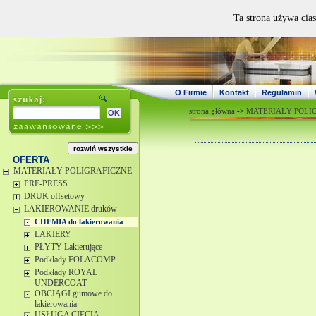
Ta strona używa cias
O Firmie
Kontakt
Regulamin
strona główna
->
MATERIAŁY POLI
OFERTA
MATERIAŁY POLIGRAFICZNE
PRE-PRESS
DRUK offsetowy
LAKIEROWANIE druków
CHEMIA do lakierowania
LAKIERY
PŁYTY Lakierujące
Podkłady FOLACOMP
Podkłady ROYAL
UNDERCOAT
OBCIĄGI gumowe do
lakierowania
USŁUGA CIĘCIA