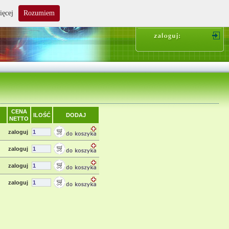
ięcej
Rozumiem
suma zakupów: 0.00 zł
CENA
ILOŚĆ
DODAJ
NETTO
zaloguj
zaloguj
zaloguj
zaloguj