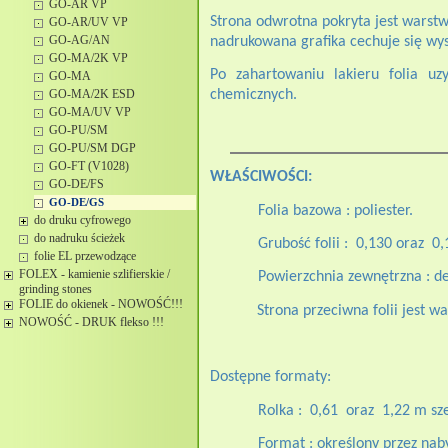
GO-AR VP
Strona odwrotna pokryta jest warstwą
GO-AR/UV VP
GO-AG/AN
nadrukowana grafika cechuje się wys
GO-MA/2K VP
Po zahartowaniu lakieru folia uz
GO-MA
GO-MA/2K ESD
chemicznych.
GO-MA/UV VP
GO-PU/SM
GO-PU/SM DGP
GO-FT (V1028)
WŁAŚCIWOŚCI:
GO-DE/FS
GO-DE/GS
Folia bazowa : poliester.
do druku cyfrowego
do nadruku ścieżek
Grubość folii :
0,130 oraz
0,
folie EL przewodzące
FOLEX - kamienie szlifierskie /
Powierzchnia zewnętrzna : d
grinding stones
FOLIE do okienek - NOWOŚĆ!!!
Strona przeciwna folii jest 
NOWOŚĆ - DRUK flekso !!!
Dostępne formaty:
Rolka :
0,61
oraz
1,22 m sze
Format : określony przez nab