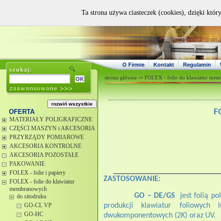
Ta strona używa ciasteczek (cookies), dzięki któr
O Firmie
Kontakt
Regulamin
strona główna
->
FOLEX - folie do klawiatur me
F
OFERTA
MATERIAŁY POLIGRAFICZNE
CZĘŚCI MASZYN i AKCESORIA
PRZYRZĄDY POMIAROWE
AKCESORIA KONTROLNE
AKCESORIA POZOSTAŁE
PAKOWANIE
FOLEX - folie i papiery
ZASTOSOWANIE:
FOLEX - folie do klawiatur
membranowych
GO – DE/GS
jest folią p
do sitodruku
produkcji klawiatur foliowych
GO-CL VP
GO-HC
dwukomponentowych (2K) oraz UV.