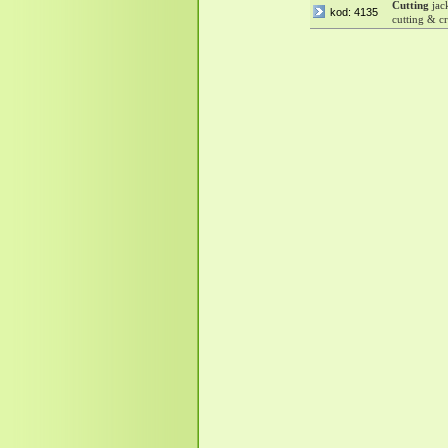
Cutting
jac
kod: 4135
cutting & c