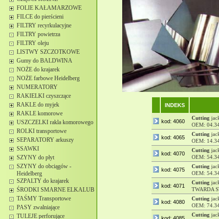
FOLIE KAŁAMARZOWE
FILCE do pierścieni
FILTRY recyrkulacyjne
FILTRY powietrza
FILTRY oleju
LISTWY SZCZOTKOWE
Gumy do BALDWINA
NOŻE do krajarek
NOŻE farbowe Heidelberg
NUMERATORY
RAKIELKI czyszczące
RAKLE do myjek
INDEKS
RAKLE komorowe
Cutting
jac
kod: 4060
USZCZELKI rakla komorowego
OEM: 04.3
ROLKI transportowe
Cutting
jac
kod: 4065
SEPARATORY arkuszy
OEM: 14.3
SSAWKI
Cutting
jac
kod: 4070
SZYNY do płyt
OEM: 54.3
SZYNY do obciągów -
Cutting
jac
kod: 4075
Heidelberg
OEM: 54.3
SZPALTY do krajarek
Cutting
jac
kod: 4071
ŚRODKI SMARNE ELKALUB
TWARDA S
TAŚMY Transportowe
Cutting
jac
kod: 4080
OEM: 74.3
PASY zwalniające
Cutting
jac
TULEJE perforujące
kod: 4085