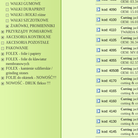
OEM: 03.3
WAŁKI GUMOWE
Cutting
jac
WAŁKI DURAPRINT
kod: 4090
OEM: 15.0
WAŁKI i ROLKI różne
Cutting
jac
kod: 4100
WAŁKI SZCZOTKOWE
OEM: 16.0
ŻARÓWKI, PROMIENNIKI
Cutting
jac
kod: 4110
PRZYRZĄDY POMIAROWE
TWARDA S
AKCESORIA KONTROLNE
Cutting
jac
kod: 4105
AKCESORIA POZOSTAŁE
OEM: 36.3
PAKOWANIE
Cutting
jac
kod: 4095
OEM: MV.0
FOLEX - folie i papiery
Cutting
jac
FOLEX - folie do klawiatur
kod: 4055
OEM: 02.5
membranowych
FOLEX - kamienie szlifierskie /
Cutting
jac
kod: 4050B
grinding stones
OEM: 01.5
FOLIE do okienek - NOWOŚĆ!!!
Cutting
jac
kod: 4170
NOWOŚĆ - DRUK flekso !!!
cutting & c
Cutting
jac
kod: 4165
cutting & 
Cutting
jac
kod: 4160
cutting & c
Cutting
jac
kod: 4140
cutting & c
Cutting
jac
kod: 4130
cutting & c
Cutting
jac
kod: 4145
cutting & c