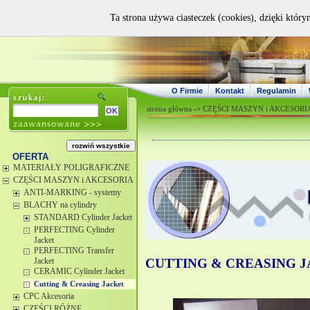
Ta strona używa ciasteczek (cookies), dzięki który
O Firmie
Kontakt
Regulamin
strona główna
->
CZĘŚCI MASZYN i AKCESORI
OFERTA
MATERIAŁY POLIGRAFICZNE
CZĘŚCI MASZYN i AKCESORIA
ANTI-MARKING - systemy
BLACHY na cylindry
STANDARD Cylinder Jacket
PERFECTING Cylinder
Jacket
PERFECTING Transfer
Jacket
CUTTING & CREASING 
CERAMIC Cylinder Jacket
Cutting & Creasing Jacket
CPC Akcesoria
CZĘŚCI RÓŻNE