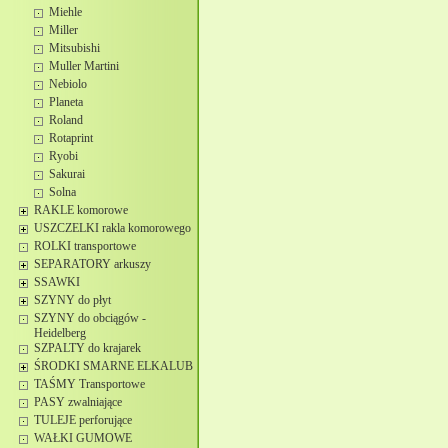
Miehle
Miller
Mitsubishi
Muller Martini
Nebiolo
Planeta
Roland
Rotaprint
Ryobi
Sakurai
Solna
RAKLE komorowe
USZCZELKI rakla komorowego
ROLKI transportowe
SEPARATORY arkuszy
SSAWKI
SZYNY do płyt
SZYNY do obciągów -
Heidelberg
SZPALTY do krajarek
ŚRODKI SMARNE ELKALUB
TAŚMY Transportowe
PASY zwalniające
TULEJE perforujące
WAŁKI GUMOWE