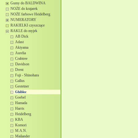
Gumy do BALDWINA
NOŻE do krajarek
NOŻE farbowe Heidelberg
NUMERATORY
RAKIELKI czyszczące
RAKLE do myjek
AB Dick
Adast
Akiyama
Aurelia
Crabtree
Davidson
Drent
Fuji - Shinohara
Gallus
Gestetner
Ghibler
Goebel
Hamada
Harris
Heidelberg
KBA
Komori
M.A.N.
Mailander