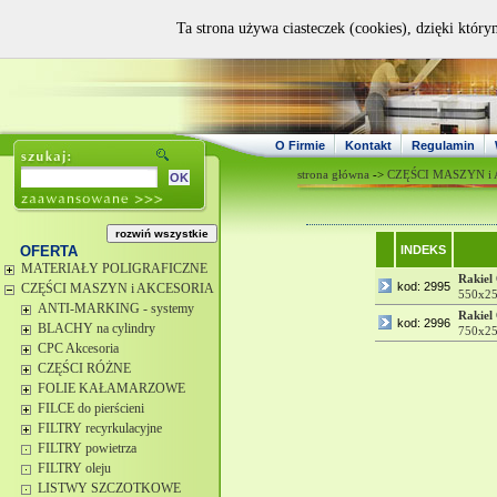
Ta strona używa ciasteczek (cookies), dzięki który
O Firmie
Kontakt
Regulamin
strona główna
->
CZĘŚCI MASZYN i
OFERTA
INDEKS
MATERIAŁY POLIGRAFICZNE
Rakiel
kod: 2995
CZĘŚCI MASZYN i AKCESORIA
550x25
ANTI-MARKING - systemy
Rakiel
kod: 2996
BLACHY na cylindry
750x25
CPC Akcesoria
CZĘŚCI RÓŻNE
FOLIE KAŁAMARZOWE
FILCE do pierścieni
FILTRY recyrkulacyjne
FILTRY powietrza
FILTRY oleju
LISTWY SZCZOTKOWE