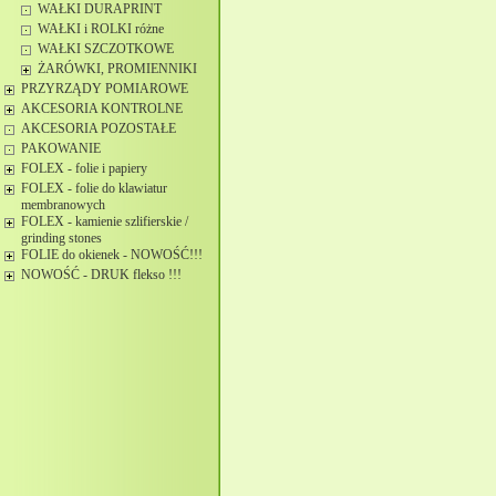
WAŁKI DURAPRINT
WAŁKI i ROLKI różne
WAŁKI SZCZOTKOWE
ŻARÓWKI, PROMIENNIKI
PRZYRZĄDY POMIAROWE
AKCESORIA KONTROLNE
AKCESORIA POZOSTAŁE
PAKOWANIE
FOLEX - folie i papiery
FOLEX - folie do klawiatur
membranowych
FOLEX - kamienie szlifierskie /
grinding stones
FOLIE do okienek - NOWOŚĆ!!!
NOWOŚĆ - DRUK flekso !!!