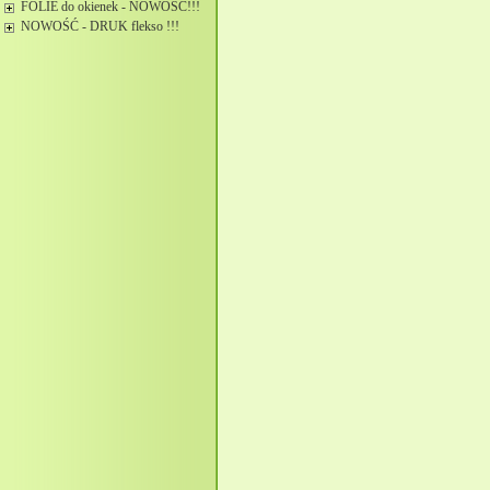
FOLIE do okienek - NOWOŚĆ!!!
NOWOŚĆ - DRUK flekso !!!