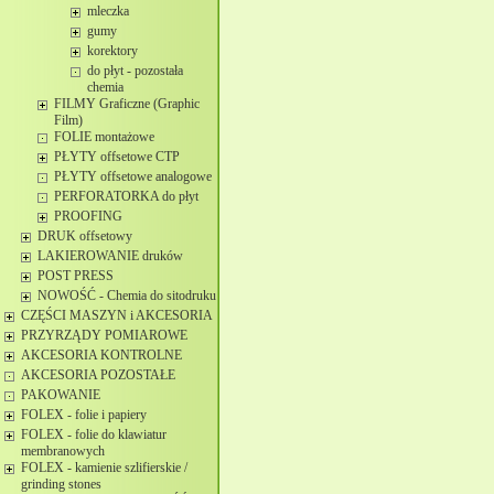
mleczka
gumy
korektory
do płyt - pozostała
chemia
FILMY Graficzne (Graphic
Film)
FOLIE montażowe
PŁYTY offsetowe CTP
PŁYTY offsetowe analogowe
PERFORATORKA do płyt
PROOFING
DRUK offsetowy
LAKIEROWANIE druków
POST PRESS
NOWOŚĆ - Chemia do sitodruku
CZĘŚCI MASZYN i AKCESORIA
PRZYRZĄDY POMIAROWE
AKCESORIA KONTROLNE
AKCESORIA POZOSTAŁE
PAKOWANIE
FOLEX - folie i papiery
FOLEX - folie do klawiatur
membranowych
FOLEX - kamienie szlifierskie /
grinding stones