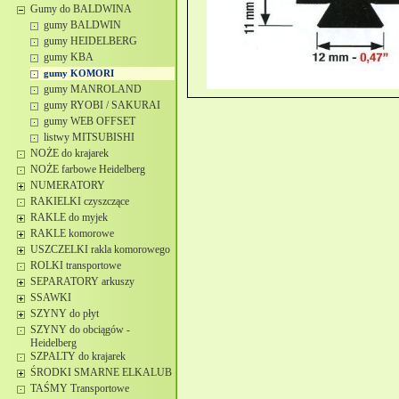
Gumy do BALDWINA
gumy BALDWIN
gumy HEIDELBERG
gumy KBA
gumy KOMORI
gumy MANROLAND
gumy RYOBI / SAKURAI
gumy WEB OFFSET
listwy MITSUBISHI
NOŻE do krajarek
NOŻE farbowe Heidelberg
NUMERATORY
RAKIELKI czyszczące
RAKLE do myjek
RAKLE komorowe
USZCZELKI rakla komorowego
ROLKI transportowe
SEPARATORY arkuszy
SSAWKI
SZYNY do płyt
SZYNY do obciągów -
Heidelberg
SZPALTY do krajarek
ŚRODKI SMARNE ELKALUB
TAŚMY Transportowe