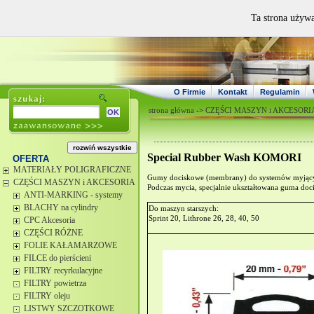
Ta strona używa
O Firmie
Kontakt
Regulamin
strona główna
->
CZĘŚCI MASZYN i AKCESORI
Special Rubber Wash KOMORI
OFERTA
MATERIAŁY POLIGRAFICZNE
Gumy dociskowe (membrany) do systemów myją
CZĘŚCI MASZYN i AKCESORIA
Podczas mycia, specjalnie ukształtowana guma doc
ANTI-MARKING - systemy
BLACHY na cylindry
Do maszyn starszych:
Sprint 20, Lithrone 26, 28, 40, 50
CPC Akcesoria
CZĘŚCI RÓŻNE
FOLIE KAŁAMARZOWE
FILCE do pierścieni
FILTRY recyrkulacyjne
FILTRY powietrza
FILTRY oleju
LISTWY SZCZOTKOWE