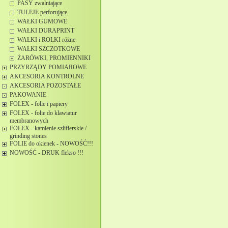
PASY zwalniające
TULEJE perforujące
WAŁKI GUMOWE
WAŁKI DURAPRINT
WAŁKI i ROLKI różne
WAŁKI SZCZOTKOWE
ŻARÓWKI, PROMIENNIKI
PRZYRZĄDY POMIAROWE
AKCESORIA KONTROLNE
AKCESORIA POZOSTAŁE
PAKOWANIE
FOLEX - folie i papiery
FOLEX - folie do klawiatur
membranowych
FOLEX - kamienie szlifierskie /
grinding stones
FOLIE do okienek - NOWOŚĆ!!!
NOWOŚĆ - DRUK flekso !!!