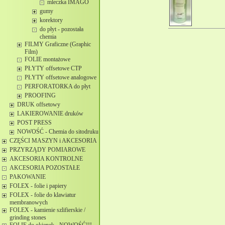
mleczka IMAGO
gumy
korektory
do płyt - pozostała
chemia
FILMY Graficzne (Graphic
Film)
FOLIE montażowe
PŁYTY offsetowe CTP
PŁYTY offsetowe analogowe
PERFORATORKA do płyt
PROOFING
DRUK offsetowy
LAKIEROWANIE druków
POST PRESS
NOWOŚĆ - Chemia do sitodruku
CZĘŚCI MASZYN i AKCESORIA
PRZYRZĄDY POMIAROWE
AKCESORIA KONTROLNE
AKCESORIA POZOSTAŁE
PAKOWANIE
FOLEX - folie i papiery
FOLEX - folie do klawiatur
membranowych
FOLEX - kamienie szlifierskie /
grinding stones