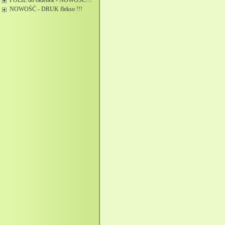
FOLIE do okienek - NOWOŚĆ!!!
NOWOŚĆ - DRUK flekso !!!