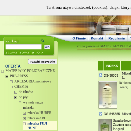
Ta strona używa ciasteczek (cookies), dzięki który
O Firmie
Kontakt
Regulamin
strona główna
->
MATERIAŁY POLIG
OFERTA
INDEKS
MATERIAŁY POLIGRAFICZNE
Mlecz
DS-38303
PRE-PRESS
L.
AKCESORIA montażowe
Delikatn
CHEMIA
[więcej]
do filmów
do płyt
wywoływacze
mleczka
mleczka HUBER
DS-545655
Mlecz
mleczka ABC
Standardowe
mleczka FUJI-
Zawiera subst
HUNT
[więcej]