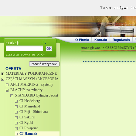
Ta strona używa cias
O Firmie
Kontakt
Regulamin
strona główna
->
CZĘŚCI MASZYN i
OFERTA
MATERIAŁY POLIGRAFICZNE
CZĘŚCI MASZYN i AKCESORIA
ANTI-MARKING - systemy
BLACHY na cylindry
STANDARD Cylinder Jacket
CJ Heidelberg
CJ Manroland
CJ Fuji - Shinohara
CJ Sakurai
CJ Ryobi
CJ Rotaprint
CJ Hamada