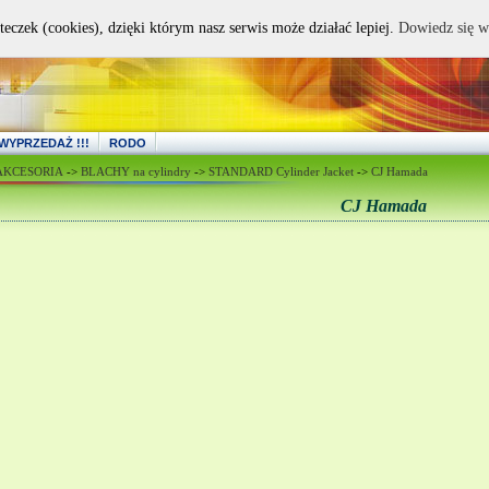
teczek (cookies), dzięki którym nasz serwis może działać lepiej.
Dowiedz się w
WYPRZEDAŻ !!!
RODO
 AKCESORIA
->
BLACHY na cylindry
->
STANDARD Cylinder Jacket
->
CJ Hamada
CJ Hamada