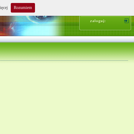
ięcej
Rozumiem
suma zakupów: 0.00 zł