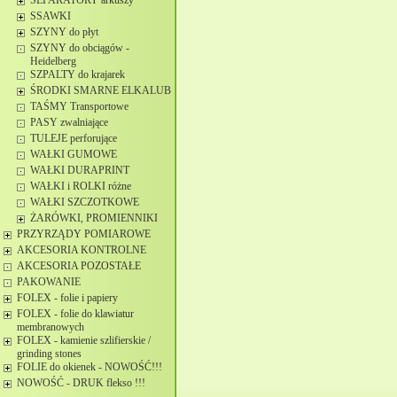
SEPARATORY arkuszy
SSAWKI
SZYNY do płyt
SZYNY do obciągów -
Heidelberg
SZPALTY do krajarek
ŚRODKI SMARNE ELKALUB
TAŚMY Transportowe
PASY zwalniające
TULEJE perforujące
WAŁKI GUMOWE
WAŁKI DURAPRINT
WAŁKI i ROLKI różne
WAŁKI SZCZOTKOWE
ŻARÓWKI, PROMIENNIKI
PRZYRZĄDY POMIAROWE
AKCESORIA KONTROLNE
AKCESORIA POZOSTAŁE
PAKOWANIE
FOLEX - folie i papiery
FOLEX - folie do klawiatur
membranowych
FOLEX - kamienie szlifierskie /
grinding stones
FOLIE do okienek - NOWOŚĆ!!!
NOWOŚĆ - DRUK flekso !!!