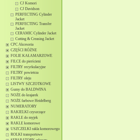
CJ Komori
CJ Davidson
PERFECTING Cylinder
Jacket
PERFECTING Transfer
Jacket
CERAMIC Cylinder Jacket
Cutting & Creasing Jacket
CPC Akcesoria
CZĘŚCI RÓŻNE
FOLIE KAŁAMARZOWE
FILCE do pierścieni
FILTRY recyrkulacyjne
FILTRY powietrza
FILTRY oleju
LISTWY SZCZOTKOWE
Gumy do BALDWINA
NOŻE do krajarek
NOŻE farbowe Heidelberg
NUMERATORY
RAKIELKI czyszczące
RAKLE do myjek
RAKLE komorowe
USZCZELKI rakla komorowego
ROLKI transportowe