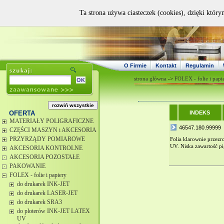
Ta strona używa ciasteczek (cookies), dzięki który
O Firmie
Kontakt
Regulamin
strona główna
->
FOLEX - folie i papi
OFERTA
INDEKS
MATERIAŁY POLIGRAFICZNE
46547.180.99999
CZĘŚCI MASZYN i AKCESORIA
PRZYRZĄDY POMIAROWE
Folia klarownie przezr
UV. Niska zawartość p
AKCESORIA KONTROLNE
AKCESORIA POZOSTAŁE
PAKOWANIE
FOLEX - folie i papiery
do drukarek INK-JET
do drukarek LASER-JET
do drukarek SRA3
do ploterów INK-JET LATEX
UV