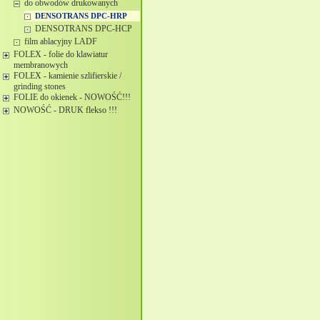
do obwodów drukowanych
DENSOTRANS DPC-HRP
DENSOTRANS DPC-HCP
film ablacyjny LADF
FOLEX - folie do klawiatur
membranowych
FOLEX - kamienie szlifierskie /
grinding stones
FOLIE do okienek - NOWOŚĆ!!!
NOWOŚĆ - DRUK flekso !!!